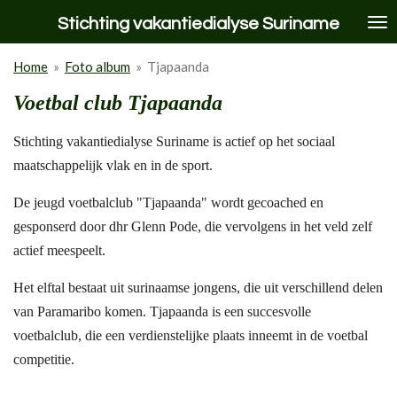
Ga
Stichting vakantiedialyse Suriname
direct
naar
Home
»
Foto album
»
Tjapaanda
de
hoofdinhoud
Voetbal club Tjapaanda
Stichting vakantiedialyse Suriname is actief op het sociaal
maatschappelijk vlak en in de sport.
De jeugd voetbalclub "Tjapaanda" wordt gecoached en
gesponserd door dhr Glenn Pode, die vervolgens in het veld zelf
actief meespeelt.
Het elftal bestaat uit surinaamse jongens, die uit verschillend delen
van Paramaribo komen. Tjapaanda is een succesvolle
voetbalclub, die een verdienstelijke plaats inneemt in de voetbal
competitie.